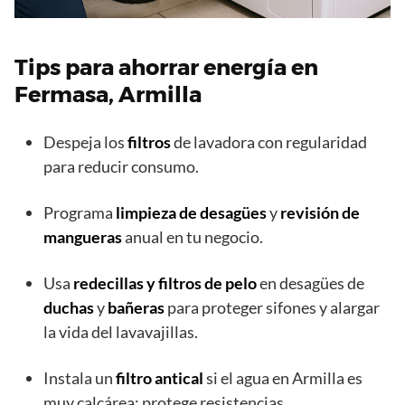
Tips para ahorrar energía en
Fermasa, Armilla
Despeja los
filtros
de lavadora con regularidad
para reducir consumo.
Programa
limpieza de desagües
y
revisión de
mangueras
anual en tu negocio.
Usa
redecillas y filtros de pelo
en desagües de
duchas
y
bañeras
para proteger sifones y alargar
la vida del lavavajillas.
Instala un
filtro antical
si el agua en Armilla es
muy calcárea: protege resistencias.