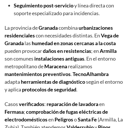
Seguimiento post-servicio
y línea directa con
soporte especializado para incidencias.
La provincia de
Granada
combina
urbanizaciones
residenciales
con necesidades distintas. En
Vega de
Granada
las
humedad en zonas cercanas a la costa
pueden provocar
daños en resistencias
; en
Armilla
son comunes
instalaciones antiguas
. En el entorno
metropolitano de
Maracena
realizamos
mantenimientos preventivos
.
TecnoAlhambra
adapta
herramientas de diagnóstico
según el entorno
y aplica
protocolos de seguridad
.
Casos
verificados
:
reparación de lavadora
en
Fermasa
;
comprobación de fugas eléctricas de
electrodomésticos
en
Peligros
o
Santa Fe
(Armilla, La
Zubia). También atendemos
Valderrubio
y
Pinos