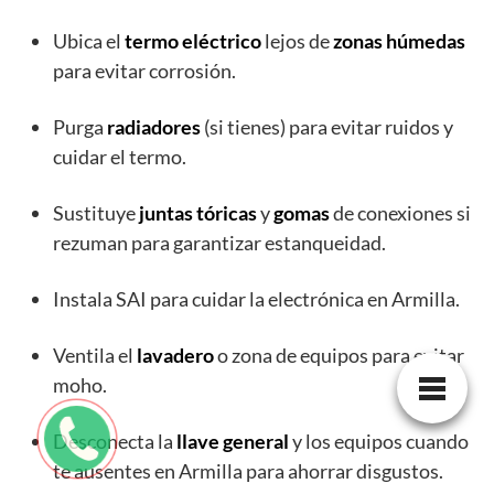
Ubica el
termo eléctrico
lejos de
zonas húmedas
para evitar corrosión.
Purga
radiadores
(si tienes) para evitar ruidos y
cuidar el termo.
Sustituye
juntas tóricas
y
gomas
de conexiones si
rezuman para garantizar estanqueidad.
Instala SAI para cuidar la electrónica en Armilla.
Ventila el
lavadero
o zona de equipos para evitar
moho.
Desconecta la
llave general
y los equipos cuando
te ausentes en Armilla para ahorrar disgustos.