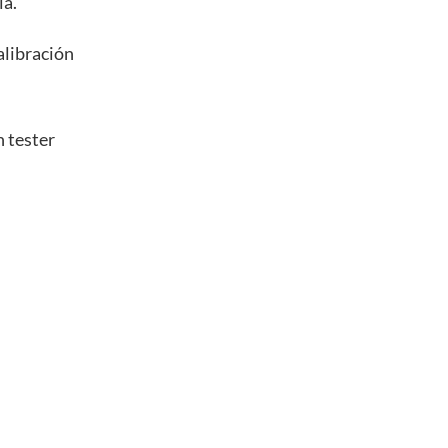
ia.
libración
n tester