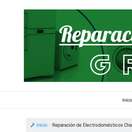
Saltar
al
contenido
Inici
Inicio
/
Reparación de Electrodomésticos Ch