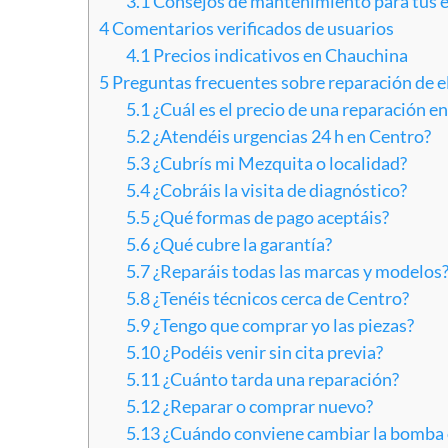
3.1
Consejos de mantenimiento para tus 
4
Comentarios verificados de usuarios
4.1
Precios indicativos en Chauchina
5
Preguntas frecuentes sobre reparación de 
5.1
¿Cuál es el precio de una reparación e
5.2
¿Atendéis urgencias 24 h en Centro?
5.3
¿Cubrís mi Mezquita o localidad?
5.4
¿Cobráis la visita de diagnóstico?
5.5
¿Qué formas de pago aceptáis?
5.6
¿Qué cubre la garantía?
5.7
¿Reparáis todas las marcas y modelos
5.8
¿Tenéis técnicos cerca de Centro?
5.9
¿Tengo que comprar yo las piezas?
5.10
¿Podéis venir sin cita previa?
5.11
¿Cuánto tarda una reparación?
5.12
¿Reparar o comprar nuevo?
5.13
¿Cuándo conviene cambiar la bomba 