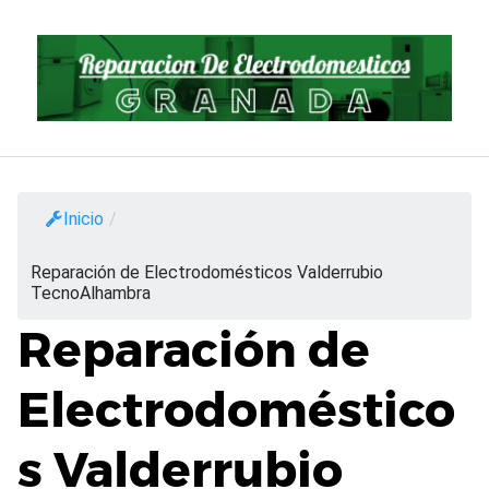
Saltar
al
contenido
Inicio
/
Reparación de Electrodomésticos Valderrubio
TecnoAlhambra
Reparación de
Electrodoméstico
s Valderrubio