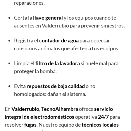
reparaciones.
Corta la
llave general
y los equipos cuando te
ausentes en Valderrubio para prevenir siniestros.
Registra el
contador de agua
para detectar
consumos anómalos que afecten a tus equipos.
Limpia el
filtro de la lavadora
si huele mal para
proteger la bomba.
Evita
repuestos de baja calidad
o no
homologados: dañan el sistema.
En
Valderrubio
,
TecnoAlhambra
ofrece
servicio
integral de electrodomésticos
operativa
24/7
para
resolver
fugas
. Nuestro equipo de
técnicos locales