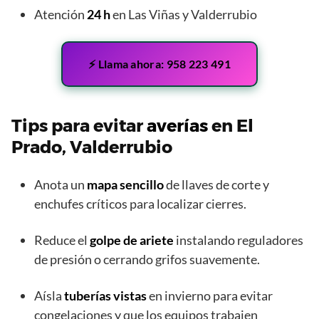
Atención
24 h
en Las Viñas y Valderrubio
⚡ Llama ahora: 958 223 491
Tips para evitar
averías
en El
Prado, Valderrubio
Anota un
mapa sencillo
de llaves de corte y
enchufes críticos para localizar cierres.
Reduce el
golpe de ariete
instalando reguladores
de presión o cerrando grifos suavemente.
Aísla
tuberías vistas
en invierno para evitar
congelaciones y que los equipos trabajen