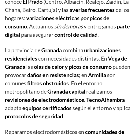
conoce
El Prado
(Centro, Albaicín, Realejo, Zaidín, La
Chana, Beiro, Cartuja) y las
averías frecuentes
de los
hogares:
variaciones eléctricas por picos de
consumo
. Actuamos
sin demoras
y entregamos
parte
digital
para asegurar
control de calidad
.
La provincia de
Granada
combina
urbanizaciones
residenciales
con necesidades distintas. En
Vega de
Granada
las
olas de calor y picos de consumo
pueden
provocar
daños en resistencias
; en
Armilla
son
comunes
filtros obstruidos
. En el entorno
metropolitano de
Granada capital
realizamos
revisiones de electrodomésticos
.
TecnoAlhambra
adapta
equipos certificados
según el entorno y aplica
protocolos de seguridad
.
Reparamos electrodomésticos en
comunidades de