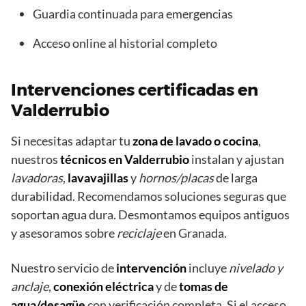
Guardia continuada para emergencias
Acceso online al historial completo
Intervenciones certificadas en
Valderrubio
Si necesitas adaptar tu
zona de lavado o cocina
,
nuestros
técnicos en Valderrubio
instalan y ajustan
lavadoras
,
lavavajillas
y
hornos/placas
de larga
durabilidad. Recomendamos soluciones seguras que
soportan agua dura. Desmontamos equipos antiguos
y asesoramos sobre
reciclaje
en Granada.
Nuestro servicio de
intervención
incluye
nivelado y
anclaje
,
conexión eléctrica
y de
tomas de
agua/desagüe
con verificación completa. Si el acceso