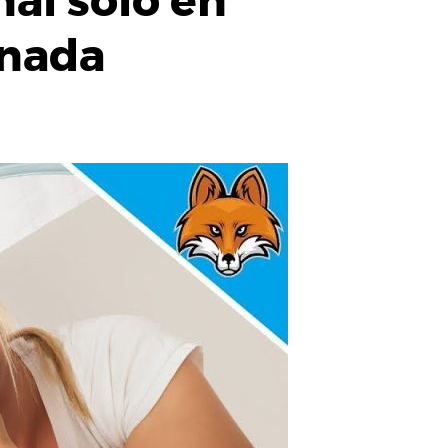
mal solo en
anada