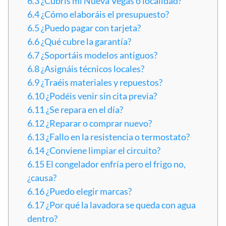
6.3
¿Cubrís mi Nueva Vegas o localidad?
6.4
¿Cómo elaboráis el presupuesto?
6.5
¿Puedo pagar con tarjeta?
6.6
¿Qué cubre la garantía?
6.7
¿Soportáis modelos antiguos?
6.8
¿Asignáis técnicos locales?
6.9
¿Traéis materiales y repuestos?
6.10
¿Podéis venir sin cita previa?
6.11
¿Se repara en el día?
6.12
¿Reparar o comprar nuevo?
6.13
¿Fallo en la resistencia o termostato?
6.14
¿Conviene limpiar el circuito?
6.15
El congelador enfría pero el frigo no,
¿causa?
6.16
¿Puedo elegir marcas?
6.17
¿Por qué la lavadora se queda con agua
dentro?