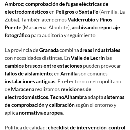
Ambroz
;
comprobación de fugas eléctricas de
electrodomésticos
en
Peligros
o
Santa Fe
(Armilla, La
Zubia). También atendemos
Valderrubio
y
Pinos
Puente
(Maracena, Albolote),
archivando reportaje
fotográfico
para auditoría y seguimiento.
La provincia de
Granada
combina
áreas industriales
con necesidades distintas. En
Valle de Lecrín
las
cambios bruscos entre estaciones
pueden provocar
fallos de aislamiento
; en
Armilla
son comunes
instalaciones antiguas
. En el entorno metropolitano
de
Maracena
realizamos
revisiones de
electrodomésticos
.
TecnoAlhambra
adapta
sistemas
de comprobación y calibración
según el entorno y
aplica
normativa europea
.
Política de calidad:
checklist de intervención
,
control