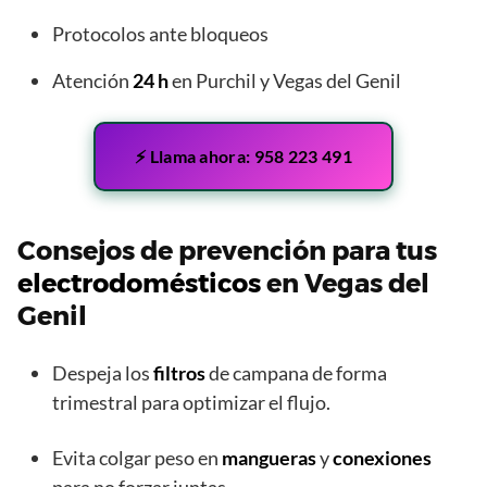
Protocolos ante bloqueos
Atención
24 h
en Purchil y Vegas del Genil
⚡ Llama ahora: 958 223 491
Consejos de prevención para tus
electrodomésticos
en Vegas del
Genil
Despeja los
filtros
de campana de forma
trimestral para optimizar el flujo.
Evita colgar peso en
mangueras
y
conexiones