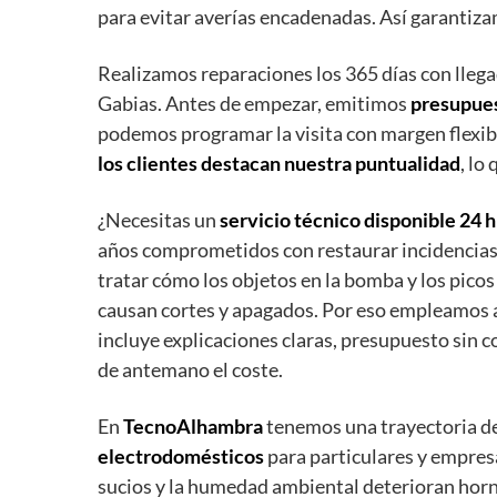
para evitar averías encadenadas. Así garantiza
Realizamos reparaciones los 365 días con llegad
Gabias. Antes de empezar, emitimos
presupues
podemos programar la visita con margen flexibl
los clientes destacan nuestra puntualidad
, lo
¿Necesitas un
servicio técnico disponible 24 h
años comprometidos con restaurar incidencias
tratar cómo los objetos en la bomba y los pico
causan cortes y apagados. Por eso empleamos a
incluye explicaciones claras, presupuesto sin
de antemano el coste.
En
TecnoAlhambra
tenemos una trayectoria d
electrodomésticos
para particulares y empres
sucios y la humedad ambiental deterioran horn