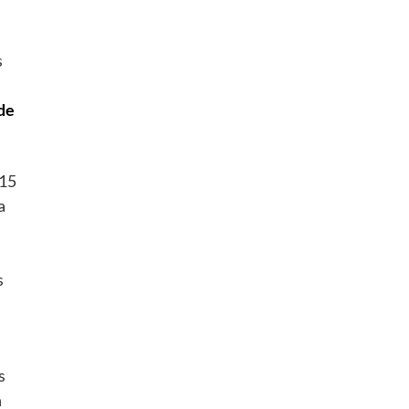
s
de
 15
a
s
s
n