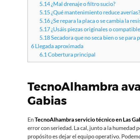
5.14
¿Mal drenaje o filtro sucio?
5.15
¿Qué mantenimiento reduce averías
5.16
¿Se repara la placa o se cambia la res
5.17
¿Usáis piezas originales o compatibl
5.18
Secadora que no seca bien o se para 
6
Llegada aproximada
6.1
Cobertura principal
TecnoAlhambra aval
Gabias
En
TecnoAlhambra
servicio técnico en Las Ga
error con seriedad. La cal, junto a la humedad
propósito es dejar el equipo operativo. Pode