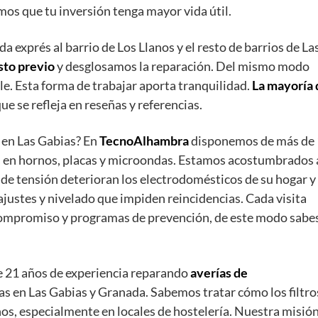
mos que tu inversión tenga mayor vida útil.
a exprés al barrio de Los Llanos y el resto de barrios de La
to previo
y desglosamos la reparación. Del mismo modo
e. Esta forma de trabajar aporta tranquilidad.
La mayoría 
 que se refleja en reseñas y referencias.
en Las Gabias? En
TecnoAlhambra
disponemos de más de
 en hornos, placas y microondas. Estamos acostumbrados 
s de tensión deterioran los electrodomésticos de su hogar y
justes y nivelado que impiden reincidencias. Cada visita
 compromiso y programas de prevención, de este modo sabe
e 21 años de experiencia reparando
averías de
as en Las Gabias y Granada. Sabemos tratar cómo los filtro
os, especialmente en locales de hostelería. Nuestra misió