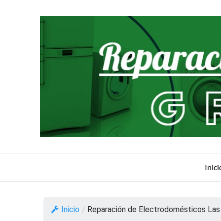
Saltar
al
contenido
Inici
Inicio
/
Reparación de Electrodomésticos Las