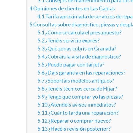
3.1
Consejos de mantenimiento para tus e
4
Opiniones de clientes en Las Gabias
4.1
Tarifa aproximada de servicios de rep
5
Consultas sobre diagnóstico, piezas y des
5.1
¿Cómo se calcula el presupuesto?
5.2
¿Tenéis servicio exprés?
5.3
¿Qué zonas cubrís en Granada?
5.4
¿Cobráis la visita de diagnóstico?
5.5
¿Puedo pagar con tarjeta?
5.6
¿Dais garantía en las reparaciones?
5.7
¿Soportáis modelos antiguos?
5.8
¿Tenéis técnicos cerca de Híjar?
5.9
¿Tengo que comprar yo las piezas?
5.10
¿Atendéis avisos inmediatos?
5.11
¿Cuánto tarda una reparación?
5.12
¿Reparar o comprar nuevo?
5.13
¿Hacéis revisión posterior?